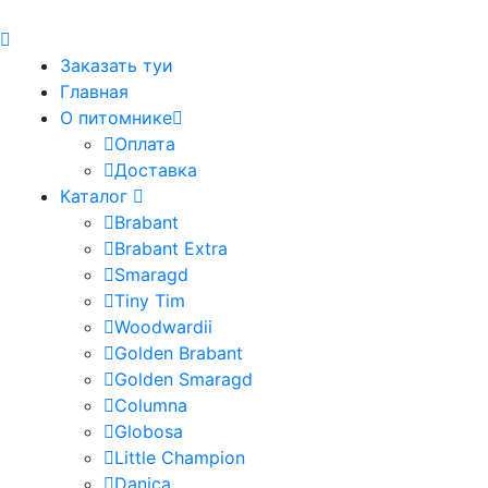
Заказать туи
Главная
О питомнике
Оплата
Доставка
Каталог
Brabant
Brabant Extra
Smaragd
Tiny Tim
Woodwardii
Golden Brabant
Golden Smaragd
Columna
Globosa
Little Champion
Danica