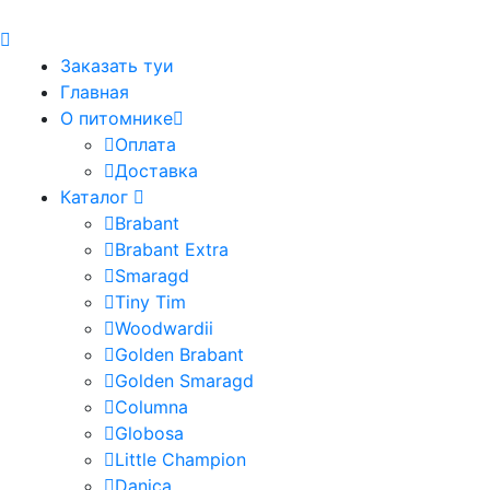
Заказать туи
Главная
О питомнике
Оплата
Доставка
Каталог
Brabant
Brabant Extra
Smaragd
Tiny Tim
Woodwardii
Golden Brabant
Golden Smaragd
Columna
Globosa
Little Champion
Danica